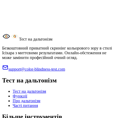
Дальтонізм є спадковим чи може розвинутися пізніше?
Чи можу я використовувати цей результат для водіння або
кар’єрних вимог?
Тест на дальтонізм
Безкоштовний приватний скринінг кольорового зору в стилі
Ісіхара з миттєвими результатами. Онлайн-обстеження не
може замінити професійний очний огляд.
support@color-blindness-test.com
Тест на дальтонізм
Тест на дальтонізм
Функції
Про дальтонізм
Часті питання
Більше інструментів