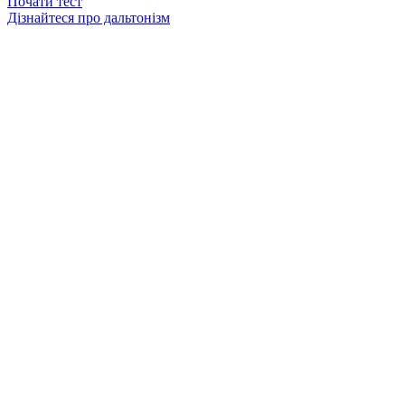
Почати тест
Дізнайтеся про дальтонізм
Кольорові таблички
16 питань
Розрахунковий час